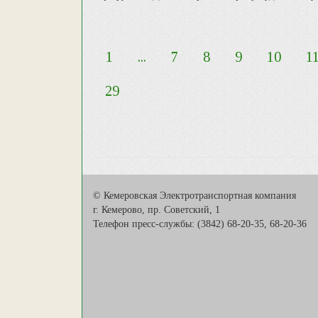
1
...
7
8
9
10
1
29
© Кемеровская Электротранспортная компания
г. Кемерово, пр. Советский, 1
Телефон пресс-службы: (3842) 68-20-35, 68-20-36