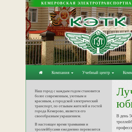
КЕМЕРОВСКАЯ ЭЛЕКТРОТРАНСПОРТН
Компания
Учебный центр
Комм
Лу
Наш город с каждым годом становится
более современным, уютным и
юб
красивым, а городской электрический
транспорт, по отзывам жителей и гостей
города Кемерово, является его
В день 5
своеобразным украшением.
троллей
В настоящее время трамваями и
професси
троллейбусами ежедневно перевозится