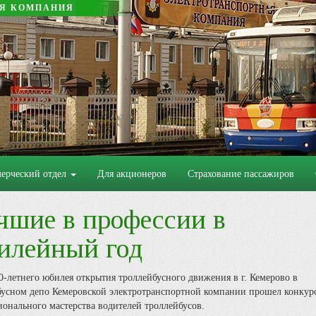
АЯ КОМПАНИЯ
ерческий отдел
Для акционеров
Страхование пассажиров
чшие в профессии в
илейный год
0-летнего юбилея открытия троллейбусного движения в г. Кемерово в
бусном депо Кемеровской электротранспортной компании прошел конкур
онального мастерства водителей троллейбусов.