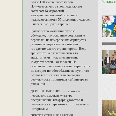
Читать в
более 150 тысяч пассажиров.
Получается, что за год подвижным
составом Кемеровской
электротранспортной компании
пользуются почти 55 миллионов человек
– население целой страны!
Руководство компании глубоко
убеждено, что основные социальные
перевозки на кемеровских маршрутах
должны осуществляться именно
городским электротранспортом. Ведь
транспорт на электрической тяге
экологически чист, вместителен,
комфортабелен и безопасен. На
основном протяжении своих маршрутов
он следует по обособленному пути, что
позволяет обеспечивать высокую
регулярность и минимальный интервал
движения.
ДЕВИЗ КОМПАНИИ — безопасность
перевозок, высокая культура
обслуживания, комфорт, удобство и
регулярность перевозок с оптимальным
интервалом.
ПЕРСПЕКТИВЫ РАЗВИТИЯ