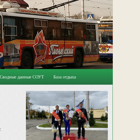
Сводные данные СОУТ
База отдыха
с