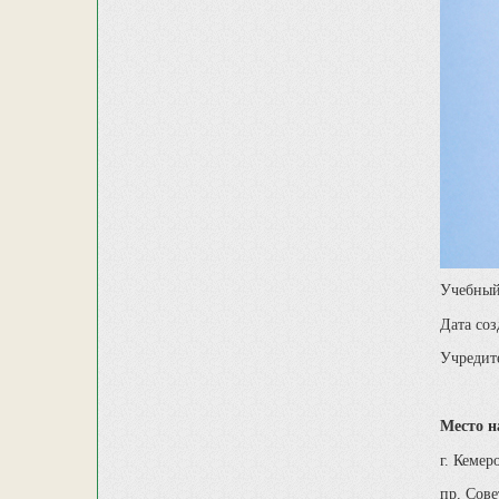
Учебный
Дата соз
Учредит
Место н
г. Кемер
пр. Сове