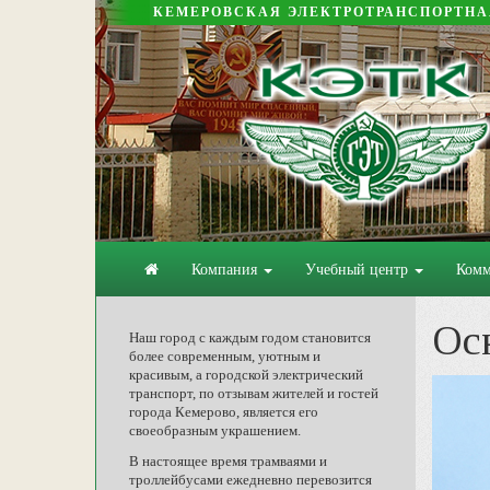
КЕМЕРОВСКАЯ ЭЛЕКТРОТРАНСПОРТН
Компания
Учебный центр
Комм
Ос
Наш город с каждым годом становится
более современным, уютным и
красивым, а городской электрический
транспорт, по отзывам жителей и гостей
города Кемерово, является его
своеобразным украшением.
В настоящее время трамваями и
троллейбусами ежедневно перевозится