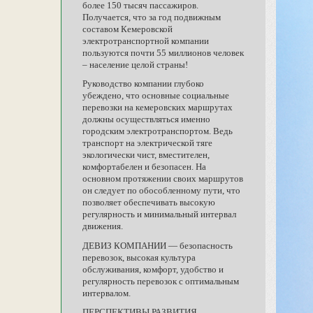
более 150 тысяч пассажиров.
Получается, что за год подвижным
составом Кемеровской
электротранспортной компании
пользуются почти 55 миллионов человек
– население целой страны!
Руководство компании глубоко
убеждено, что основные социальные
перевозки на кемеровских маршрутах
должны осуществляться именно
городским электротранспортом. Ведь
транспорт на электрической тяге
экологически чист, вместителен,
комфортабелен и безопасен. На
основном протяжении своих маршрутов
он следует по обособленному пути, что
позволяет обеспечивать высокую
регулярность и минимальный интервал
движения.
ДЕВИЗ КОМПАНИИ — безопасность
перевозок, высокая культура
обслуживания, комфорт, удобство и
регулярность перевозок с оптимальным
интервалом.
ПЕРСПЕКТИВЫ РАЗВИТИЯ