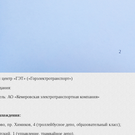
 центр «ГЭТ» («Горэлектротранспорт»)
дания:
ель: АО «Кемеровская электротранспортная компания»
ахождения:
ово, пр. Химиков, 4 (троллейбусное депо, образовательный класс);
тский, 1 (управление, трамвайное депо).