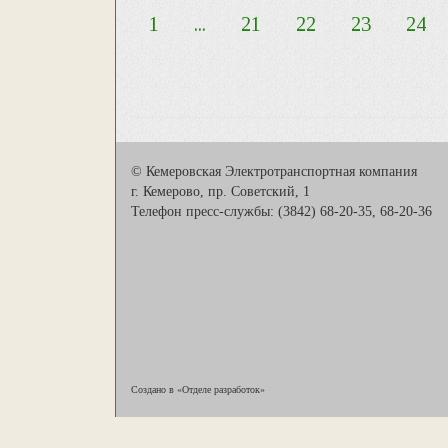
1
...
21
22
23
24
© Кемеровская Электротранспортная компания
г. Кемерово, пр. Советский, 1
Телефон пресс-службы: (3842) 68-20-35, 68-20-36
Создано в «Отделе разработок»