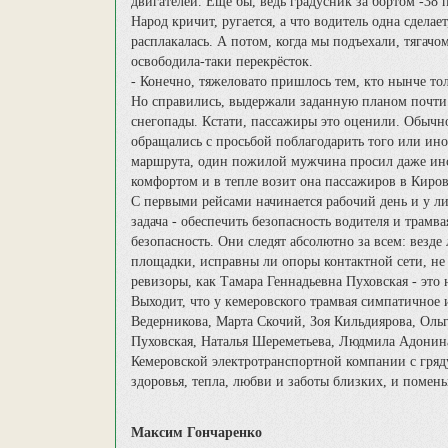
двигателей. Еще бы, ведь градусник за бортом -38 
Народ кричит, ругается, а что водитель одна сделае
расплакалась. А потом, когда мы подъехали, тягачом
освободила-таки перекрёсток.
- Конечно, тяжеловато пришлось тем, кто нынче тол
Но справились, выдержали заданную планом почти 
снегопады. Кстати, пассажиры это оценили. Обычно
обращались с просьбой поблагодарить того или ино
маршрута, один пожилой мужчина просил даже инст
комфортом и в тепле возит она пассажиров в Киро
С первыми рейсами начинается рабочий день и у ли
задача - обеспечить безопасность водителя и трамва
безопасность. Они следят абсолютно за всем: везд
площадки, исправны ли опоры контактной сети, не 
ревизоры, как Тамара Геннадьевна Пуховская - это
Выходит, что у кемеровского трамвая симпатичное 
Ведерникова, Марта Скочий, Зоя Кильдиярова, Ольг
Пуховская, Наталья Шереметьева, Людмила Адонина.
Кемеровской электротранспортной компании с гряд
здоровья, тепла, любви и заботы близких, и поме
Максим Гончаренко