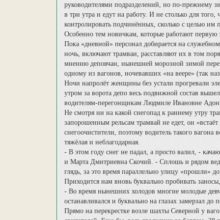
руководителями подразделений, но по-прежнему з
в три утра и едут на работу. И не столько для того,
контролировать подчинённых, сколько с целью им 
Особенно тем новичкам, которые работают первую 
Пока «дневной» персонал добирается на служебном 
ночь, включают трамваи, расставляют их в том пор
мнению деповчан, нынешней морозной зимой перег
одному из вагонов, ночевавших «на веере» (так на
Ночи напролёт женщины без устали прогревали элек
утром за ворота депо весь подвижной состав вышел
водителям-перегонщикам Людмиле Ивановне Адони
Не смотря ни на какой снегопад к раннему утру т
запорошенным рельсам трамвай не едет, он «встаёт 
снегоочистители, поэтому водитель такого вагона в
тяжёлая и неблагодарная.
- В этом году снег не падал, а просто валил, - ка
и Марта Дмитриевна Скочий. - Сплошь и рядом вед
глядь, за это время параллельно улицу «прошли» д
Приходится нам вновь буквально пробивать заносы,
- Во время нынешних холодов многие молодые девч
останавливался и буквально на глазах замерзал до 
Прямо на перекрестке возле шахты Северной у ваго