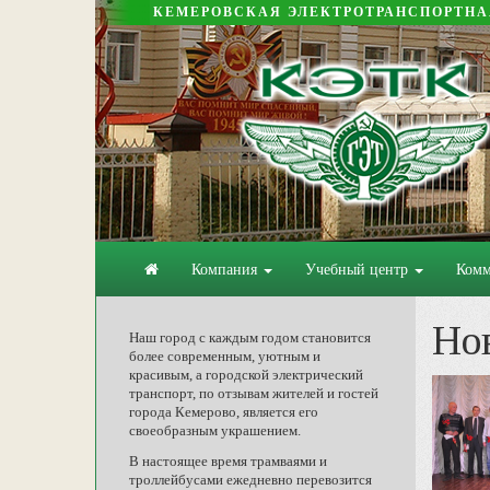
КЕМЕРОВСКАЯ ЭЛЕКТРОТРАНСПОРТН
Компания
Учебный центр
Комм
Но
Наш город с каждым годом становится
более современным, уютным и
красивым, а городской электрический
транспорт, по отзывам жителей и гостей
города Кемерово, является его
своеобразным украшением.
В настоящее время трамваями и
троллейбусами ежедневно перевозится