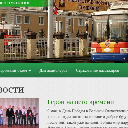
АЯ КОМПАНИЯ
ерческий отдел
Для акционеров
Страхование пассажиров
вости
Герои нашего времени
9 мая, в День Победы в Великой Отечественно
кровь и отдал жизнь за светлое и доброе буду
после той, такой уже далекой, войны мир нару