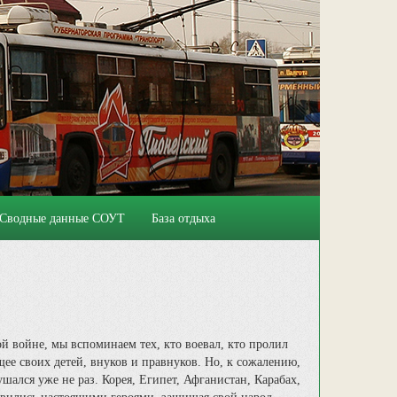
Сводные данные СОУТ
База отдыха
й войне, мы вспоминаем тех, кто воевал, кто пролил
щее своих детей, внуков и правнуков. Но, к сожалению,
шался уже не раз. Корея, Египет, Афганистан, Карабах,