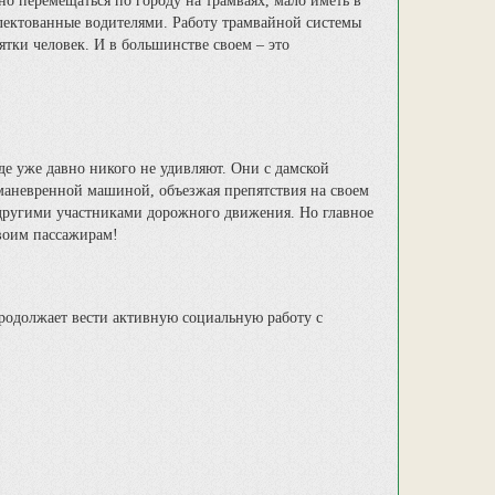
о перемещаться по городу на трамваях, мало иметь в
лектованные водителями. Работу трамвайной системы
тки человек. И в большинстве своем – это
е уже давно никого не удивляют. Они с дамской
маневренной машиной, объезжая препятствия на своем
 другими участниками дорожного движения. Но главное
своим пассажирам!
родолжает вести активную социальную работу с