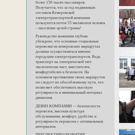
более 150 тысяч пассажиров.
Получается, что за год подвижным
составом Кемеровской
электротранспортной компании
пользуются почти 55 миллионов человек
– население целой страны!
Руководство компании глубоко
убеждено, что основные социальные
перевозки на кемеровских маршрутах
должны осуществляться именно
городским электротранспортом. Ведь
транспорт на электрической тяге
экологически чист, вместителен,
комфортабелен и безопасен. На
основном протяжении своих маршрутов
он следует по обособленному пути, что
позволяет обеспечивать высокую
регулярность и минимальный интервал
движения.
ДЕВИЗ КОМПАНИИ — безопасность
перевозок, высокая культура
обслуживания, комфорт, удобство и
регулярность перевозок с оптимальным
интервалом.
ПЕРСПЕКТИВЫ РАЗВИТИЯ