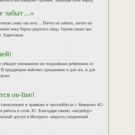
новились настоящими героями, защищая свой народ.
не забыт…»
ечную славу им петь… Ничто не забыто, ничто не
зменят века Черты дорогого лица. Героев своих мы
. Харитонов.
ней!
не обходит вниманием ни подшефных ребятишек из
 В преддверии майских праздников и для тех, и для
урсии.
ся on-line!
танавливают в трамваях и троллейбусах г. Кемерово 4G-
 работы в сетях 3G. Благодаря такому «апгрейду»
атный доступ в Интернет, скорость соединений