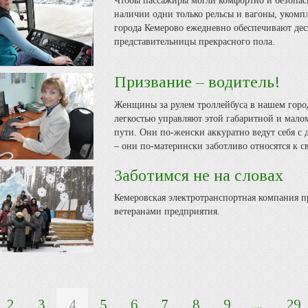
Чтобы пассажиры могли комфортно и безопасн
наличии одни только рельсы и вагоны, укомп
города Кемерово ежедневно обеспечивают деся
представительницы прекрасного пола.
Призвание – водитель!
Женщины за рулем троллейбуса в нашем город
легкостью управляют этой габаритной и мало
пути. Они по-женски аккуратно ведут себя с
– они по-матерински заботливо относятся к 
Заботимся не на словах
Кемеровская электротранспортная компания п
ветеранами предприятия.
2
3
4
5
6
7
8
9
...
29