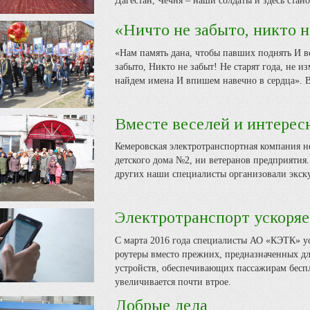
Дагестан, Чечня – наши солдаты и здесь ста
«Ничто не забыто, никто 
«Нам память дана, чтобы павших поднять И в
забыто, Никто не забыт! Не старят года, не и
найдем имена И впишем навечно в сердца». В
Вместе веселей и интерес
Кемеровская электротранспортная компания 
детского дома №2, ни ветеранов предприятия.
других наши специалисты организовали экск
Электротранспорт ускоряет
С марта 2016 года специалисты АО «КЭТК» ус
роутеры вместо прежних, предназначенных для
устройств, обеспечивающих пассажирам беспл
увеличивается почти втрое.
Добрые дела