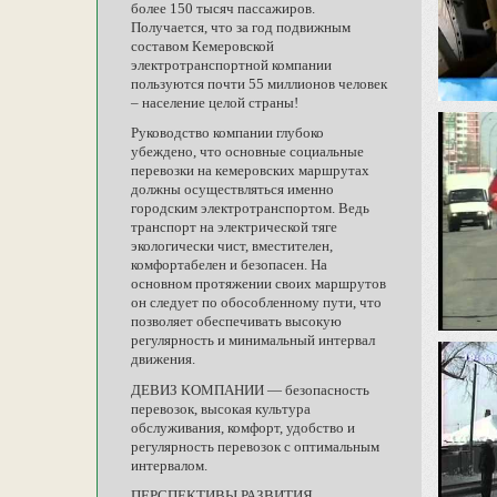
более 150 тысяч пассажиров.
Получается, что за год подвижным
составом Кемеровской
электротранспортной компании
пользуются почти 55 миллионов человек
– население целой страны!
Руководство компании глубоко
убеждено, что основные социальные
перевозки на кемеровских маршрутах
должны осуществляться именно
городским электротранспортом. Ведь
транспорт на электрической тяге
экологически чист, вместителен,
комфортабелен и безопасен. На
основном протяжении своих маршрутов
он следует по обособленному пути, что
позволяет обеспечивать высокую
регулярность и минимальный интервал
движения.
ДЕВИЗ КОМПАНИИ — безопасность
перевозок, высокая культура
обслуживания, комфорт, удобство и
регулярность перевозок с оптимальным
интервалом.
ПЕРСПЕКТИВЫ РАЗВИТИЯ