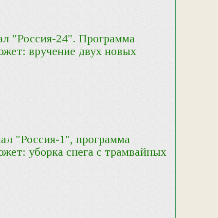
нал "Россия-24". Программа
южет: вручение двух новых
нал "Россия-1", программа
южет: уборка снега с трамвайных