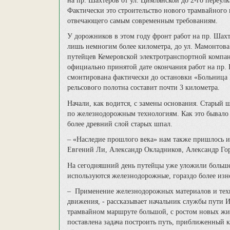
на пр. Шахтёров от ул. Цимлянской до 2-го переул
Фактически это строительство нового трамвайного 
отвечающего самым современным требованиям.
У дорожников в этом году фронт работ на пр. Шах
лишь немногим более километра, до ул. Мамонтова
путейцев Кемеровской электротранспортной компан
официально принятой дате окончания работ на пр.
смонтирована фактически до остановки «Больница 
рельсового полотна составит почти
3 километра.
Начали, как водится, с замены основания. Старый
по железнодорожным технологиям. Как это бывало 
более древний слой старых шпал.
– «Наследие прошлого века» нам также пришлось и
Евгений Ли, Александр Окладников, Александр Горе
На сегодняшний день путейцы уже уложили больше 
используются железнодорожные, гораздо более изно
– Применение железнодорожных материалов и техн
движения, - рассказывает начальник службы пути 
трамвайном маршруте большой, с ростом новых жил
поставлена задача построить путь, приближенный к