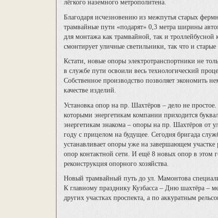
лёгкого наземного метрополитена.
Благодаря исчезновению из межпутья старых фермн
трамвайные пути «подарят» 0,3 метра ширины авт
для монтажа как трамвайной, так и троллейбусной к
смонтирует уличные светильники, так что и старые
Кстати, новые опоры электротранспортники не толь
в службе пути освоили весь технологический проце
Собственное производство позволяет экономить нем
качестве изделий.
Установка опор на пр. Шахтёров – дело не простое
которыми энергетикам компании приходится буквал
энергетикам знакома – опоры на пр. Шахтёров от у
году с прицелом на будущее. Сегодня бригада служ
устанавливает опоры уже на завершающем участке р
опор контактной сети. И ещё 8 новых опор в этом г
реконструкция опорного хозяйства.
Новый трамвайный путь до ул. Мамонтова специал
К главному празднику Кузбасса – Дню шахтёра – м
других участках проспекта, а по аккуратным рельс