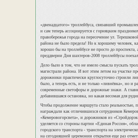
«двенадцатого» троллейбуса, связавший промышлен
и сам теперь ассоциируется с горняцким празднико
правобережья города на пересечение ул. Терешков
района не было предела! Но к хорошему человек, ка
хорошо бы на троллейбусе не просто до проспекта, 
преддверии Дня шахтеров-2008 троллейбусы поехал
Дело было в том, что не имело смысла пускать тро
магистрали района. И вот этим летом на участке п
дорожники практически круглосуточно строили лив
было, а теперь есть, и не только «ливнёвка», но 
современные светофоры и дорожные знаки. А главно
добавившаяся остановка, но какая весомая для рудн
Чтобы продолжение маршрута стало реальностью, п
награждали как отличившихся сотрудников Кемеров
«Кемеровогорсвета», и дорожников из «Стройдорэкс
уделяется со стороны партии «Единая Россия», обл
городского транспорта - транспорта на электрическ
на сегодняшней церемонии открытия еще раз отмет