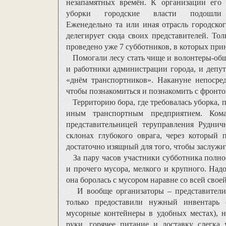
незапамятных времён. К организации его 
уборки городские власти подошли 
Еженедельно та или иная отрасль городског
делегирует сюда своих представителей. Тол
проведено уже 7 субботников, в которых прин
Помогали лесу стать чище и волонтеры-общ
и работники администрации города, и депу
«днём транспортников». Накануне непосре
чтобы познакомиться и познакомить с фронто
Территорию бора, где требовалась уборка, п
иным транспортным предприятием. Коман
представительницей теруправления Руднич
склонах глубокого оврага, через который 
достаточно изящный для того, чтобы заслужи
За пару часов участники субботника полнос
и прочего мусора, мелкого и крупного. Над
она боролась с мусором наравне со всей свое
И вообще организаторы – представители 
только предоставили нужный инвентарь 
мусорные контейнеры в удобных местах), 
руки, горячее питание и доставку слегка