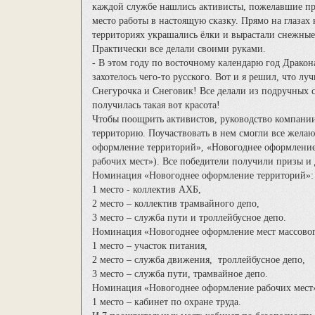
каждой службе нашлись активисты, пожелавшие пр
место работы в настоящую сказку. Прямо на глазах 
территориях украшались ёлки и вырастали снежные
Практически все делали своими руками.
- В этом году по восточному календарю год Драко
захотелось чего-то русского. Вот и я решил, что 
Снегурочка и Снеговик! Все делали из подручных с
получилась такая вот красота!
Чтобы поощрить активистов, руководство компани
территорию. Поучаствовать в нем смогли все жела
оформление территорий», «Новогоднее оформление
рабочих мест»). Все победители получили призы и
Номинация «Новогоднее оформление территорий»:
1 место - коллектив АХБ,
2 место – коллектив трамвайного депо,
3 место – служба пути и троллейбусное депо.
Номинация «Новогоднее оформление мест массовог
1 место – участок питания,
2 место – служба движения, троллейбусное депо,
3 место – служба пути, трамвайное депо.
Номинация «Новогоднее оформление рабочих мест
1 место – кабинет по охране труда.