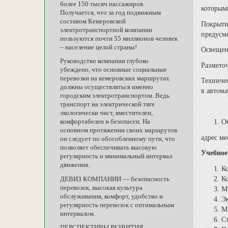
более 150 тысяч пассажиров.
которыми
Получается, что за год подвижным
составом Кемеровской
Покрыти
электротранспортной компании
предусм
пользуются почти 55 миллионов человек
– население целой страны!
Освещен
Руководство компании глубоко
Разметоч
убеждено, что основные социальные
перевозки на кемеровских маршрутах
Техниче
должны осуществляться именно
в автом
городским электротранспортом. Ведь
транспорт на электрической тяге
экологически чист, вместителен,
комфортабелен и безопасен. На
О
основном протяжении своих маршрутов
адрес ме
он следует по обособленному пути, что
позволяет обеспечивать высокую
Учебное
регулярность и минимальный интервал
движения.
К
К
ДЕВИЗ КОМПАНИИ — безопасность
перевозок, высокая культура
М
обслуживания, комфорт, удобство и
Эк
регулярность перевозок с оптимальным
Ма
интервалом.
Ст
ПЕРСПЕКТИВЫ РАЗВИТИЯ