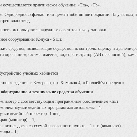
 осуществляется практическое обучение: «Tm», «Tb».
е: Однородное асфальто- или цементнобетонное покрытие. На участках,
отрен водоотвод.
ность: используются наружные осветительные установки.
ное оборудование: Конуса - 5 шт.
ские средства, позволяющие осуществлять контроль, оценку и хранениер
атизированномрежиме: имеется, видеорегистратор (АВ переносной), каме
бустройство учебных кабинетов:
стонахождения: г. Кемерово, пр. Химиков 4, «Троллейбусное депо».
 оборудование и технические средства обучения
омпьютер с соответствующим программным обеспечением -1шт;
омплект мультимедийных программ для автошколы - 4;
ультимедийный проектор -1 шт.;
ран (монитор) – 1;
гнитная доска со схемой населенного пункта – 1 шт. (комплект)
енды – 1;