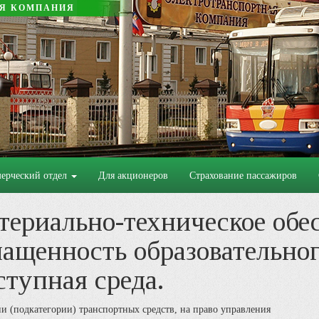
АЯ КОМПАНИЯ
ерческий отдел
Для акционеров
Страхование пассажиров
териально-техническое обе
ащенность образовательног
ступная среда.
и (подкатегории) транспортных средств, на право управления