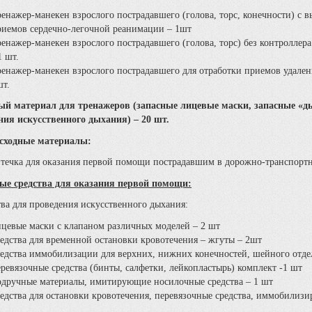
ренажер-манекен взрослого пострадавшего (голова, торс, конечности) с
риемов сердечно-легочной реанимации – 1шт
ренажер-манекен взрослого пострадавшего (голова, торс) без контроллер
1 шт.
ренажер-манекен взрослого пострадавшего для отработки приемов удален
шт.
ый материал для тренажеров (запасные лицевые маски, запасные «д
ния искусственного дыхания) – 20 шт.
асходные материалы:
 для оказания первой помощи пострадавшим в дорожно-транспортн
ые средства для оказания первой помощи:
ва для проведения искусственного дыхания:
ицевые маски с клапаном различных моделей – 2 шт
редства для временной остановки кровотечения – жгуты – 2шт
редства иммобилизации для верхних, нижних конечностей, шейного отде
ревязочные средства (бинты, салфетки, лейкопластырь) комплект -1 шт
одручные материалы, имитирующие носилочные средства – 1 шт
редства для остановки кровотечения, перевязочные средства, иммобилизи