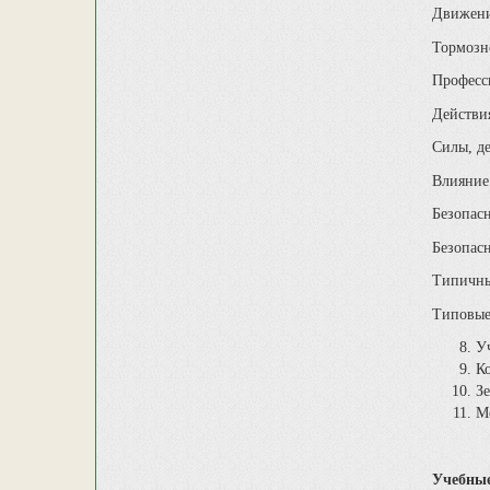
Движени
Тормозн
Професс
Действи
Силы, д
Влияние
Безопас
Безопас
Типичны
Типовые
Уч
К
Зе
М
Учебные