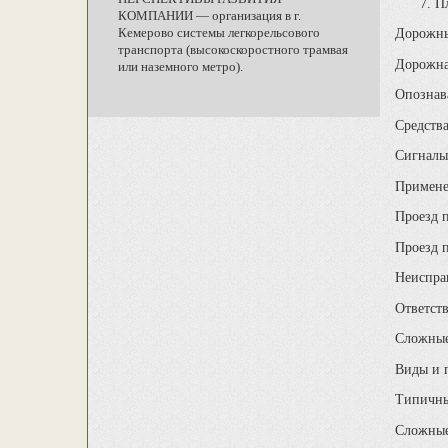
П
КОМПАНИИ — организация в г.
Кемерово системы легкорельсового
Дорожны
транспорта (высокоскоростного трамвая
Дорожна
или наземного метро).
Опознав
Средств
Сигналы
Примене
Проезд 
Проезд 
Неисправ
Ответст
Сложные
Виды и
Типичны
Сложные