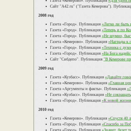
Газета «Кемерово». Публикация
«Для удобст
Сайт "А42.ru" ("Газета Кемерова"). Публика
2008 год
Газета «Город». Публикация
«Легко ли быть 
Газета «Город». Публикация
«Теперь и по К
Газета «Город». Публикация
«Не шумно, быс
Газета «Кемерово». Публикация
«Награды к 
Газета «Город». Публикация
«Техника с духо
Газета «Город». Публикация
«На Бога надей
Сайт "Сибдепо". Публикация
"В Кемерове п
2009 год
Газета «Кузбасс». Публикация
«Давайте гово
Газета «Кемерово». Публикация
«Главная це
Газета «Аргументы и факты». Публикация
«Л
Газета «Кузбасс». Публикация
«Не сокращать
Газета «Город». Публикация
«К новой жизни
2010 год
Газета «Кемерово». Публикация
«Спустя 40 
Газета «Город». Публикация
«Спасибо за Поб
Газета «Город». Публикация
«Значит, будет т